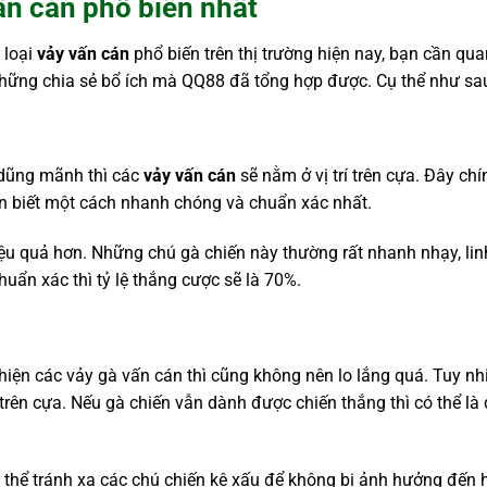
ấn cán phổ biến nhất
 loại
vảy vấn cán
phổ biến trên thị trường hiện nay, bạn cần qua
à những chia sẻ bổ ích mà QQ88 đã tổng hợp được. Cụ thể như sa
 dũng mãnh thì các
vảy vấn cán
sẽ nằm ở vị trí trên cựa. Đây chí
ận biết một cách nhanh chóng và chuẩn xác nhất.
iệu quả hơn. Những chú gà chiến này thường rất nhanh nhạy, lin
huẩn xác thì tỷ lệ thắng cược sẽ là 70%.
hiện các vảy gà vấn cán thì cũng không nên lo lắng quá. Tuy nhi
 trên cựa. Nếu gà chiến vẫn dành được chiến thắng thì có thể là
 thể tránh xa các chú chiến kê xấu để không bị ảnh hưởng đến