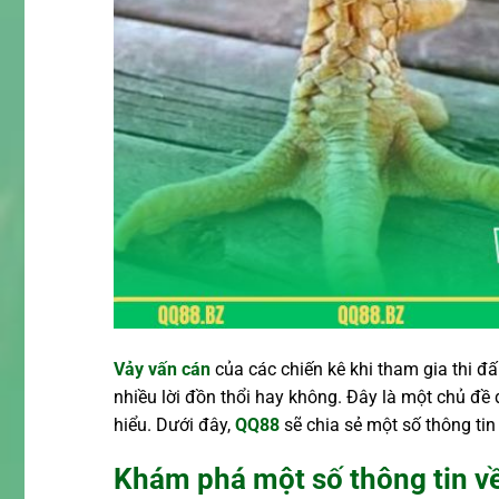
Vảy vấn cán
của các chiến kê khi tham gia thi 
nhiều lời đồn thổi hay không. Đây là một chủ đề
hiểu. Dưới đây,
QQ88
sẽ chia sẻ một số thông tin 
Khám phá một số thông tin v