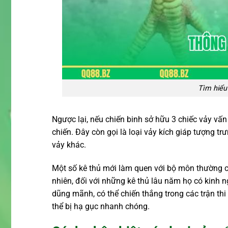
Tìm hiểu
Ngược lại, nếu chiến binh sở hữu 3 chiếc vảy vấ
chiến. Đây còn gọi là loại vảy kích giáp tượng tr
vảy khác.
Một số kê thủ mới làm quen với bộ môn thường có
nhiên, đối với những kê thủ lâu năm họ có kinh 
dũng mãnh, có thể chiến thắng trong các trận th
thể bị hạ gục nhanh chóng.