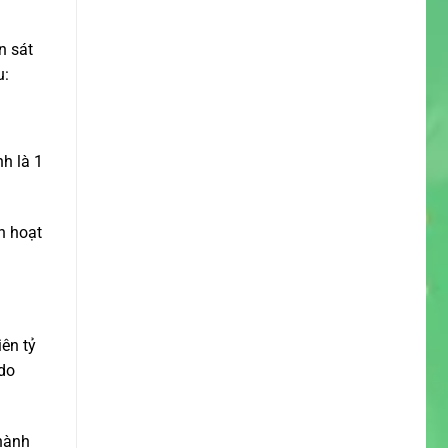
n sát
u:
nh là 1
h hoạt
ên tỷ
 do
 hành