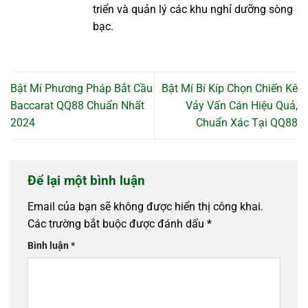
triển và quản lý các khu nghỉ dưỡng sòng
bạc.
Bật Mí Phương Pháp Bắt Cầu
Bật Mí Bí Kíp Chọn Chiến Kê
Baccarat QQ88 Chuẩn Nhất
Vảy Vấn Cán Hiệu Quả,
2024
Chuẩn Xác Tại QQ88
Để lại một bình luận
Email của bạn sẽ không được hiển thị công khai.
Các trường bắt buộc được đánh dấu
*
Bình luận
*