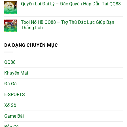
Quyền Lợi Đại Lý – Đặc Quyền Hấp Dẫn Tại QQ88
Tool Nổ Hũ QQ88 – Trợ Thủ Đắc Lực Giúp Bạn
Thắng Lớn
ĐA DẠNG CHUYÊN MỤC
QQ88
Khuyến Mãi
Đá Gà
E-SPORTS
Xổ Số
Game Bài
Bắn Cá