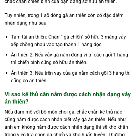
chắc chắn chiến binh của bạn đang sở hữu án thiên.
Tuy nhiên, trong 1 số dòng gà án thiên còn có đặc điểm
nhận dạng như sau:
Tam tài án thiên: Chân “ gà chiến” sở hữu 3 màng vảy
xếp chồng nhau vào tạo thành 1 hàng dọc.
Án thiên 2: Nếu vảy gà nằm đúng vị trí cách gối 1 hàng
thì chiến binh cũng sở hữu án thiên.
Án thiên 3: Nếu trên vảy của gà nằm cách gối 3 hàng thì
cũng có án thiên.
Vì sao kê thủ cần nắm được cách nhận dạng vảy
án thiên?
Nếu đam mê với bộ môn chọi gà, chắc chắn kê thủ nào
cũng nắm được cách nhận biết vảy gà án thiên. Nếu như
anh em không nắm được cách nhận dạng thì sẽ khó khăn
trong việc lựa chọn gà chiến và khó huấn luyện. Thường