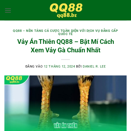
Bỏ
qua
nội
dung
QQ88 – NỀN TẢNG CÁ CƯỢC TOÀN DIỆN VỚI DỊCH VỤ ĐẲNG CẤP
QUỐC TẾ
Vảy Án Thiên QQ88 – Bật Mí Cách
Xem Vảy Gà Chuẩn Nhất
ĐĂNG VÀO
12 THÁNG 12, 2024
BỞI
DANIEL R. LEE