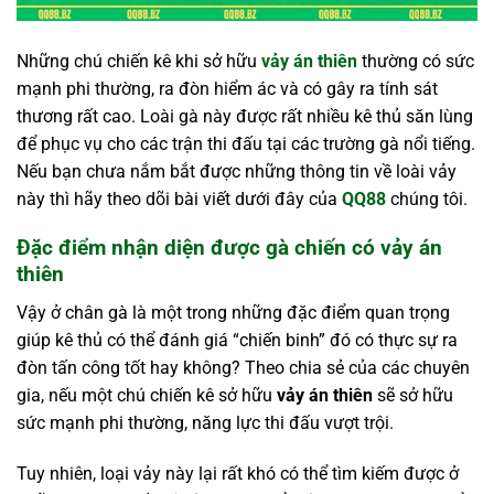
Những chú chiến kê khi sở hữu
vảy án thiên
thường có sức
mạnh phi thường, ra đòn hiểm ác và có gây ra tính sát
thương rất cao. Loài gà này được rất nhiều kê thủ săn lùng
để phục vụ cho các trận thi đấu tại các trường gà nổi tiếng.
Nếu bạn chưa nắm bắt được những thông tin về loài vảy
này thì hãy theo dõi bài viết dưới đây của
QQ88
chúng tôi.
Đặc điểm nhận diện được gà chiến có vảy án
thiên
Vậy ở chân gà là một trong những đặc điểm quan trọng
giúp kê thủ có thể đánh giá “chiến binh” đó có thực sự ra
đòn tấn công tốt hay không? Theo chia sẻ của các chuyên
gia, nếu một chú chiến kê sở hữu
vảy án thiên
sẽ sở hữu
sức mạnh phi thường, năng lực thi đấu vượt trội.
Tuy nhiên, loại vảy này lại rất khó có thể tìm kiếm được ở